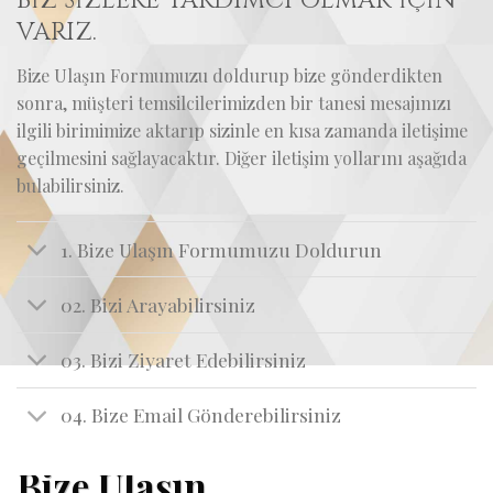
BİZ SİZLERE YARDIMCI OLMAK İÇİN
VARIZ.
Bize Ulaşın Formumuzu doldurup bize gönderdikten
sonra, müşteri temsilcilerimizden bir tanesi mesajınızı
ilgili birimimize aktarıp sizinle en kısa zamanda iletişime
geçilmesini sağlayacaktır. Diğer iletişim yollarını aşağıda
bulabilirsiniz.
1. Bize Ulaşın Formumuzu Doldurun
02. Bizi Arayabilirsiniz
03. Bizi Ziyaret Edebilirsiniz
04. Bize Email Gönderebilirsiniz
Bize Ulaşın