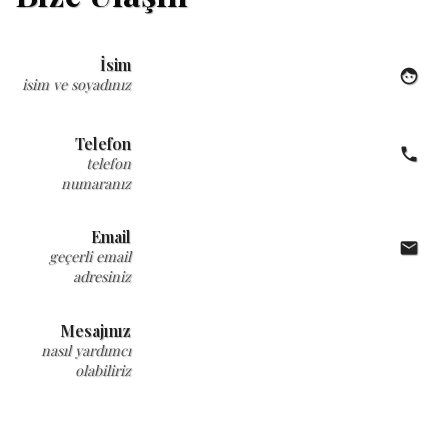
İsim
face
isim ve soyadınız
Telefon
local_phone
telefon
numaranız
Email
email
geçerli email
adresiniz
Mesajınız
nasıl yardımcı
olabiliriz